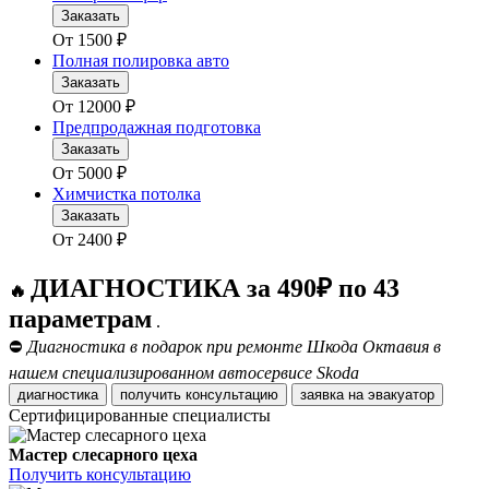
Заказать
От
1500
₽
Полная полировка авто
Заказать
От
12000
₽
Предпродажная подготовка
Заказать
От
5000
₽
Химчистка потолка
Заказать
От
2400
₽
ДИАГНОСТИКА за 490₽ по 43
🔥
параметрам
.
⛔
Диагностика в подарок при ремонте Шкода Октавия в
нашем специализированном автосервисе Skoda
диагностика
получить консультацию
заявка на эвакуатор
Сертифицированные специалисты
Мастер слесарного цеха
Получить консультацию