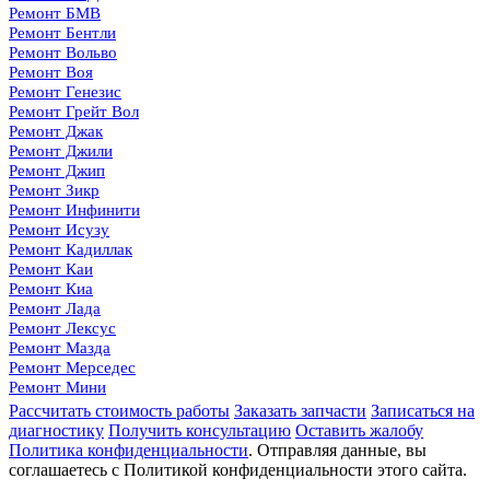
Ремонт БМВ
Ремонт Бентли
Ремонт Вольво
Ремонт Воя
Ремонт Генезис
Ремонт Грейт Вол
Ремонт Джак
Ремонт Джили
Ремонт Джип
Ремонт Зикр
Ремонт Инфинити
Ремонт Исузу
Ремонт Кадиллак
Ремонт Каи
Ремонт Киа
Ремонт Лада
Ремонт Лексус
Ремонт Мазда
Ремонт Мерседес
Ремонт Мини
Ремонт Митсубиси
Рассчитать стоимость работы
Заказать запчасти
Записаться на
Ремонт Ниссан
диагностику
Получить консультацию
Оставить жалобу
Ремонт Омода
Политика конфиденциальности
. Отправляя данные, вы
Ремонт Опель
соглашаетесь с Политикой конфиденциальности этого сайта.
Ремонт Пежо