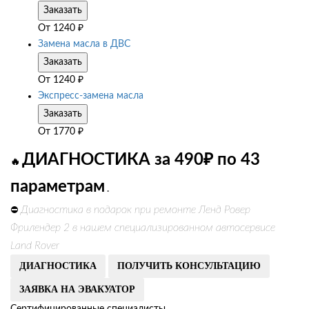
Заказать
От
1240
₽
Замена масла в ДВС
Заказать
От
1240
₽
Экспресс-замена масла
Заказать
От
1770
₽
ДИАГНОСТИКА за 490₽ по 43
🔥
параметрам
.
Диагностика в подарок при ремонте Ленд Ровер
⛔
Фрилендер 2 в нашем специализированном автосервисе
Land Rover
ДИАГНОСТИКА
ПОЛУЧИТЬ КОНСУЛЬТАЦИЮ
ЗАЯВКА НА ЭВАКУАТОР