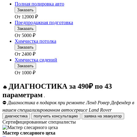
Полная полировка авто
Заказать
От
12000
₽
Предпродажная подготовка
Заказать
От
5000
₽
Химчистка потолка
Заказать
От
2400
₽
Химчистка сидений
Заказать
От
1000
₽
ДИАГНОСТИКА за 490₽ по 43
🔥
параметрам
.
⛔
Диагностика в подарок при ремонте Ленд Ровер Дефендер в
нашем специализированном автосервисе Land Rover
диагностика
получить консультацию
заявка на эвакуатор
Сертифицированные специалисты
Мастер слесарного цеха