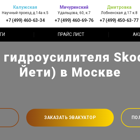
Калужская
Мичуринский
Дмитровка
Научный проезд д.14а к.5
Удальцова, 60, к.7
Лобненская д.17 к.8
+7 (499) 460-63-34
+7 (499) 460-69-76
+7 (499) 450-63-77
ГИ
ПРАЙС ЛИСТ
АК
 гидроусилителя Skod
Йети) в Москве
ЗАКАЗАТЬ ЭВАКУАТОР
ПО