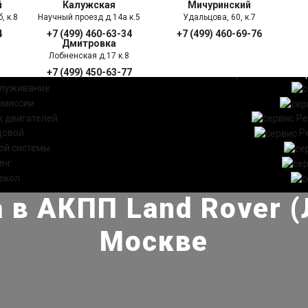
й
Калужская
Мичуринский
, к.8
Научный проезд д.14а к.5
Удальцова, 60, к.7
4
+7 (499) 460-63-34
+7 (499) 460-69-76
Дмитровка
Лобненская д.17 к.8
+7 (499) 450-63-77
УГИ
ПРАЙС ЛИСТ
АКЦ
служивание
смиссии
 двигателей
Ре
довой
Р
ой системы
инг
екол
 в АКПП Land Rover (
Москве