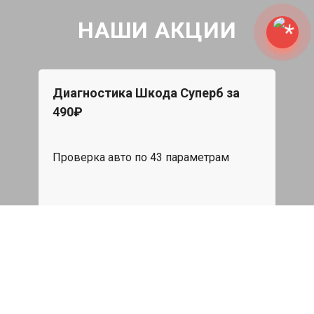
НАШИ АКЦИИ
Диагностика Шкода Суперб за
Бес
490₽
При 
Star
Проверка авто по 43 параметрам
эвак
пода
539 руб
я
Записаться