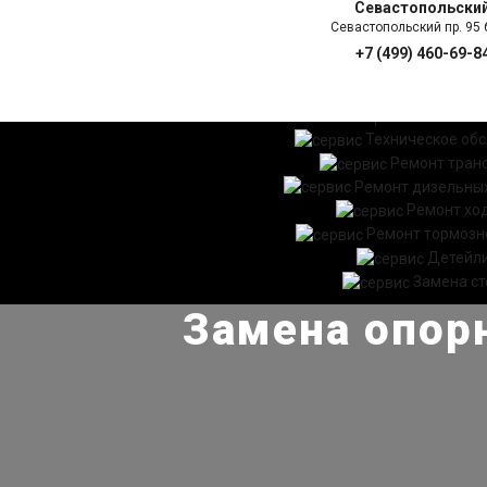
Севастопольски
Севастопольский пр. 95 б
+7 (499) 460-69-8
ГЛАВНАЯ
УСЛ
Техническое об
Ремонт тран
Ремонт дизельных
Ремонт хо
Ремонт тормозн
Детейл
Замена ст
Замена опор