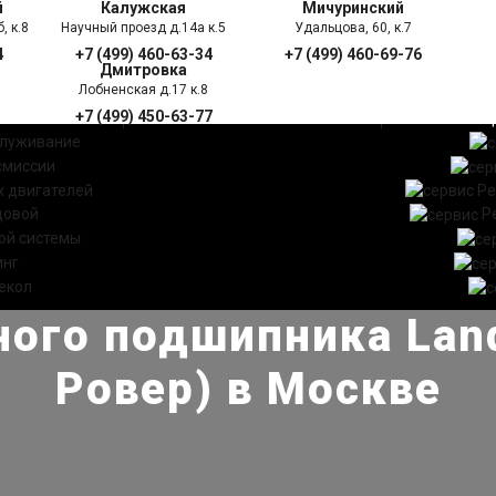
й
Калужская
Мичуринский
, к.8
Научный проезд д.14а к.5
Удальцова, 60, к.7
4
+7 (499) 460-63-34
+7 (499) 460-69-76
Дмитровка
Лобненская д.17 к.8
+7 (499) 450-63-77
УГИ
ПРАЙС ЛИСТ
АКЦ
служивание
смиссии
 двигателей
Ре
довой
Р
ой системы
инг
екол
ного подшипника Land
Ровер) в Москве