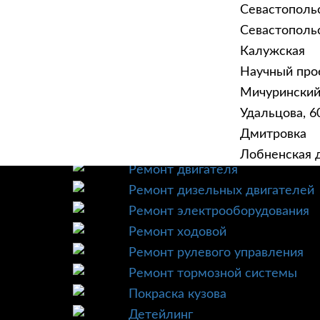
Севастополь
Севастопольск
Калужская
Научный прое
ГЛАВНАЯ
УСЛУ
Мичурински
Техническое обслуживание
Удальцова, 60
Диагностика
Дмитровка
Ремонт трансмиссии
Лобненская д
Ремонт двигателя
Ремонт дизельных двигателей
Ремонт электрооборудования
Ремонт ходовой
Ремонт рулевого управления
Ремонт тормозной системы
Покраска кузова
Детейлинг