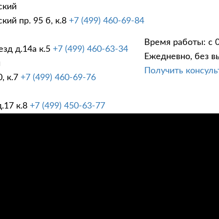
ский
ий пр. 95 б, к.8
+7 (499) 460-69-84
Время работы: с 0
зд д.14а к.5
+7 (499) 460-63-34
Ежедневно, без в
ГИ
ПРАЙС ЛИСТ
АК
й
Получить консул
, к.7
+7 (499) 460-69-76
.17 к.8
+7 (499) 450-63-77