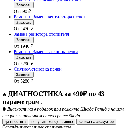
Заказать
От
890
₽
Ремонт и Замена вентилятора печки
Заказать
От
2470
₽
Замена резистора отопителя
Заказать
От
1940
₽
Ремонт и Замена заслонок печки
Заказать
От
2290
₽
Снятие/установка печки
Заказать
От
5280
₽
ДИАГНОСТИКА за 490₽ по 43
🔥
параметрам
.
⛔
Диагностика в подарок при ремонте Шкода Рапид в нашем
специализированном автосервисе Skoda
диагностика
получить консультацию
заявка на эвакуатор
Сертифицированные специалисты