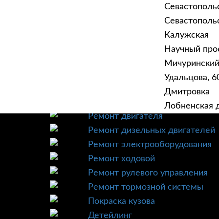
Севастополь
Севастопольск
Калужская
Научный прое
ГЛАВНАЯ
УСЛУ
Мичурински
Техническое обслуживание
Удальцова, 60
Диагностика
Дмитровка
Ремонт трансмиссии
Лобненская д
Ремонт двигателя
Ремонт дизельных двигателей
Ремонт электрооборудования
Ремонт ходовой
Ремонт рулевого управления
Ремонт тормозной системы
Покраска кузова
Детейлинг