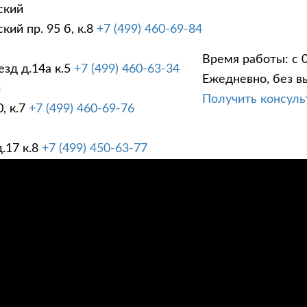
ский
ий пр. 95 б, к.8
+7 (499) 460-69-84
Время работы: с 0
зд д.14а к.5
+7 (499) 460-63-34
Ежедневно, без в
ГИ
ПРАЙС ЛИСТ
АК
й
Получить консул
, к.7
+7 (499) 460-69-76
.17 к.8
+7 (499) 450-63-77