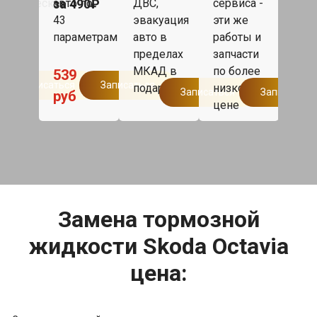
ектрическим
за 490₽
авто по
ДВС,
сервиса -
рем
авом
43
эвакуация
эти же
бол
en
параметрам
авто в
работы и
одн
по
пределах
запчасти
дня,
р
МКАД в
по более
1
539
такс
Записаться
Записаться
подарок.
низкой
Записаться
Записаться
руб
дом
цене
Мос
бесп
Замена тормозной
жидкости Skoda Octavia
цена: