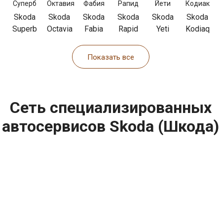
a
Skoda
Skoda
Skoda
Skoda
Skoda
Skoda
q
Superb
Octavia
Fabia
Rapid
Yeti
Kodiaq
Показать все
Сеть специализированных
автосервисов Skoda (Шкода)
построить маршрут