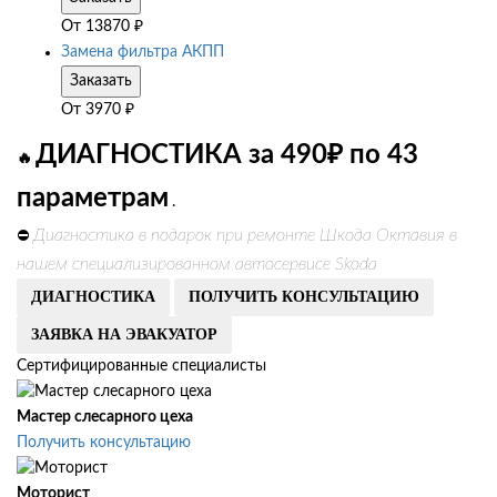
От
13870
₽
Замена фильтра АКПП
Заказать
От
3970
₽
ДИАГНОСТИКА за 490₽ по 43
🔥
параметрам
.
Диагностика в подарок при ремонте Шкода Октавия в
⛔
нашем специализированном автосервисе Skoda
ДИАГНОСТИКА
ПОЛУЧИТЬ КОНСУЛЬТАЦИЮ
ЗАЯВКА НА ЭВАКУАТОР
Сертифицированные специалисты
Мастер слесарного цеха
Получить консультацию
Моторист