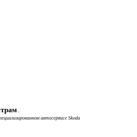
етрам
.
пециализированном автосервисе Skoda