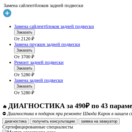
Замена сайлентблоков задней подвески
Замена сайлентблоков задней подвески
Заказать
От
2120
₽
Замена пружин задней подвески
Заказать
От
3700
₽
Ремонт задней подвески
Заказать
От
5280
₽
Замена задней подвески
Заказать
От
5280
₽
ДИАГНОСТИКА за 490₽ по 43 парам
🔥
⛔
Диагностика в подарок при ремонте Шкода Карок в нашем с
диагностика
получить консультацию
заявка на эвакуатор
Сертифицированные специалисты