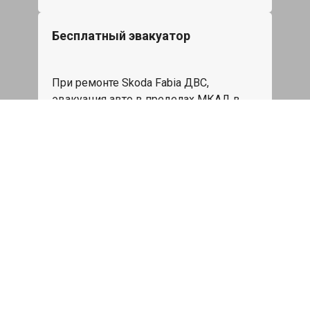
Бесплатный эвакуатор
При ремонте Skoda Fabia ДВС,
эвакуация авто в пределах МКАД в
подарок.
Записаться
Сделаем дешевле
При калькуляции на руках из другого
сервиса - эти же работы и запчасти по
более низкой цене