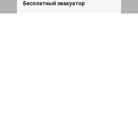
Бесплатный эвакуатор
При ремонте Skoda Fabia ДВС,
эвакуация авто в пределах МКАД в
подарок.
Записаться
Сделаем дешевле
При калькуляции на руках из другого
сервиса - эти же работы и запчасти по
более низкой цене