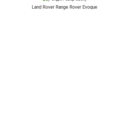
Land Rover Range Rover Evoque
Land Rover Range Rover Sport
Land Rover Range Rover Sport II
Land Rover Discovery
Land Rover Freelander
Land Rover Discovery 1