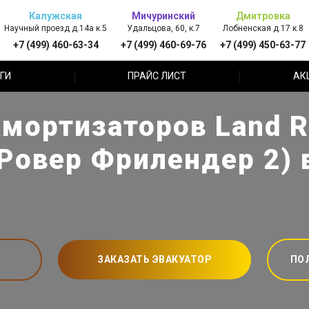
Калужская
Мичуринский
Дмитровка
Научный проезд д.14а к.5
Удальцова, 60, к.7
Лобненская д.17 к.8
+7 (499) 460-63-34
+7 (499) 460-69-76
+7 (499) 450-63-77
ГИ
ПРАЙС ЛИСТ
АК
мортизаторов Land R
 Ровер Фрилендер 2)
ЗАКАЗАТЬ ЭВАКУАТОР
ПО