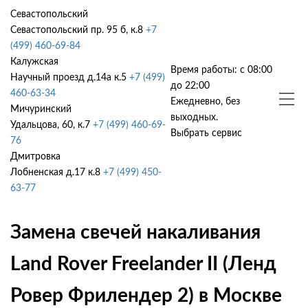
Севастопольский
Севастопольский пр. 95 б, к.8
+7
(499) 460-69-84
Калужская
Время работы: с 08:00
Научный проезд д.14а к.5
+7 (499)
до 22:00
460-63-34
Ежедневно, без
Мичуринский
выходных.
Удальцова, 60, к.7
+7 (499) 460-69-
Выбрать сервис
76
Дмитровка
Лобненская д.17 к.8
+7 (499) 450-
63-77
Замена свечей накаливания
Land Rover Freelander II (Ленд
Ровер Фрилендер 2) в Москве