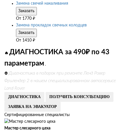
Замена свечей накаливания
Заказать
От
1770
₽
Замена прокладок свечных колодцев
Заказать
От
1410
₽
ДИАГНОСТИКА за 490₽ по 43
🔥
параметрам
.
Диагностика в подарок при ремонте Ленд Ровер
⛔
Фрилендер 2 в нашем специализированном автосервисе
Land Rover
ДИАГНОСТИКА
ПОЛУЧИТЬ КОНСУЛЬТАЦИЮ
ЗАЯВКА НА ЭВАКУАТОР
Сертифицированные специалисты
Мастер слесарного цеха