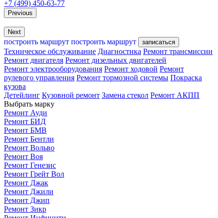
+7 (499) 450-63-77
Previous
Next
построить маршрут
построить маршрут
записаться
Техническое обслуживание
Диагностика
Ремонт трансмиссии
Ремонт двигателя
Ремонт дизельных двигателей
Ремонт электрооборудования
Ремонт ходовой
Ремонт
рулевого управления
Ремонт тормозной системы
Покраска
кузова
Детейлинг
Кузовной ремонт
Замена стекол
Ремонт АКПП
Выбрать марку
Ремонт Ауди
Ремонт БИД
Ремонт БМВ
Ремонт Бентли
Ремонт Вольво
Ремонт Воя
Ремонт Генезис
Ремонт Грейт Вол
Ремонт Джак
Ремонт Джили
Ремонт Джип
Ремонт Зикр
Ремонт Инфинити