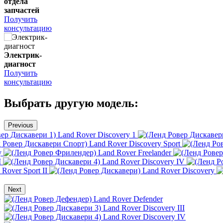
отдела
запчастей
Получить
консультацию
Электрик-
диагност
Получить
консультацию
Выбрать другую модель:
Previous
Land Rover Discovery 1
Land Rover Discovery Sport
y
Land Rover Freelander
I
Land Rover Discovery IV
Rover Sport II
Land Rover Discovery
Next
Land Rover Defender
Land Rover Discovery III
Land Rover Discovery IV