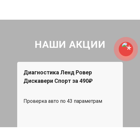
НАШИ АКЦИИ
Диагностика Ленд Ровер
Бес
Дискавери Спорт за 490₽
very
При 
Проверка авто по 43 параметрам
ДВС,
в по
539 руб
я
Записаться