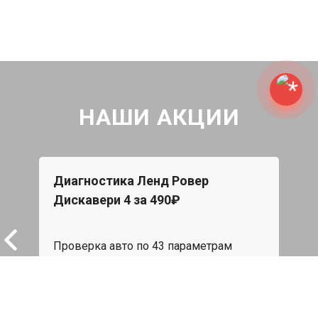
НАШИ АКЦИИ
Диагностика Ленд Ровер
Бес
Дискавери 4 за 490₽
very
При 
den
Проверка авто по 43 параметрам
ДВС,
в по