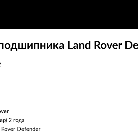
одшипника Land Rover Def
е
over
р) 2 года
 Rover Defender