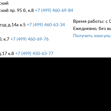
ский
ий пр. 95 б, к.8
+7 (499) 460-69-84
Время работы: с 0
зд д.14а к.5
+7 (499) 460-63-34
Ежедневно, без в
ГИ
ПРАЙС ЛИСТ
АК
й
Получить консул
, к.7
+7 (499) 460-69-76
.17 к.8
+7 (499) 450-63-77