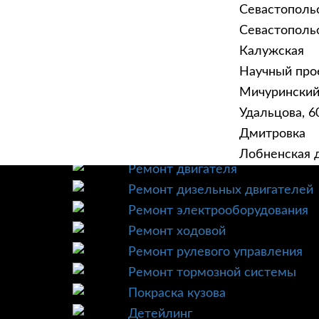
Севастополь
Севастопольск
Калужская
Научный прое
ГЛАВНАЯ
УСЛУ
Мичурински
Техническое обслуживание
Удальцова, 60
Диагностика
Дмитровка
Ремонт трансмиссии
Лобненская д
Ремонт двигателя
Ремонт дизельных двигателей
Ремонт электрооборудования
Ремонт ходовой
Ремонт рулевого управления
Ремонт тормозной системы
Покраска кузова
Детейлинг