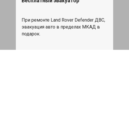
Бесплатный эвакуатор
При ремонте Land Rover Defender ДВС,
эвакуация авто в пределах МКАД в
подарок.
Записаться
Сделаем дешевле
При калькуляции на руках из другого
сервиса - эти же работы и запчасти по
более низкой цене