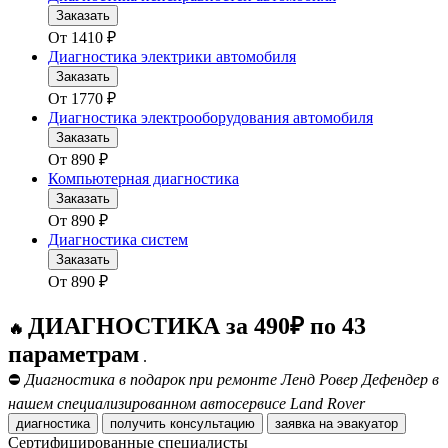
Заказать
От
1410
₽
Диагностика электрики автомобиля
Заказать
От
1770
₽
Диагностика электрооборудования автомобиля
Заказать
От
890
₽
Компьютерная диагностика
Заказать
От
890
₽
Диагностика систем
Заказать
От
890
₽
ДИАГНОСТИКА за 490₽ по 43
🔥
параметрам
.
⛔
Диагностика в подарок при ремонте Ленд Ровер Дефендер в
нашем специализированном автосервисе Land Rover
диагностика
получить консультацию
заявка на эвакуатор
Сертифицированные специалисты